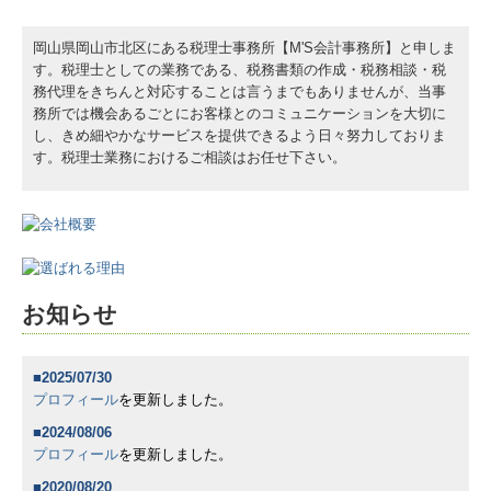
お問合せ
岡山県岡山市北区にある税理士事務所【M'S会計事務所】と申しま
す。税理士としての業務である、税務書類の作成・税務相談・税
個人情報について
務代理をきちんと対応することは言うまでもありませんが、当事
務所では機会あるごとにお客様とのコミュニケーションを大切に
し、きめ細やかなサービスを提供できるよう日々努力しておりま
す。税理士業務におけるご相談はお任せ下さい。
お知らせ
■2025/07/30
プロフィール
を更新しました。
■2024/08/06
プロフィール
を更新しました。
■2020/08/20